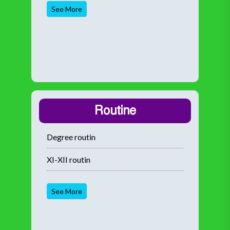
See More
Routine
Degree routin
XI-XII routin
See More